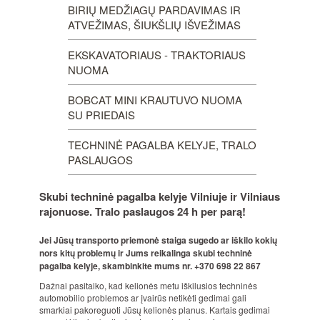
BIRIŲ MEDŽIAGŲ PARDAVIMAS IR
ATVEŽIMAS, ŠIUKŠLIŲ IŠVEŽIMAS
EKSKAVATORIAUS - TRAKTORIAUS
NUOMA
BOBCAT MINI KRAUTUVO NUOMA
SU PRIEDAIS
TECHNINĖ PAGALBA KELYJE, TRALO
PASLAUGOS
Skubi techninė pagalba kelyje Vilniuje ir Vilniaus
rajonuose. Tralo paslaugos 24 h per parą!
Jei Jūsų transporto priemonė staiga sugedo ar iškilo kokių
nors kitų problemų ir Jums reikalinga skubi techninė
pagalba kelyje, skambinkite mums nr. +370 698 22 867
Dažnai pasitaiko, kad kelionės metu iškilusios techninės
automobilio problemos ar įvairūs netikėti gedimai gali
smarkiai pakoreguoti Jūsų kelionės planus. Kartais gedimai