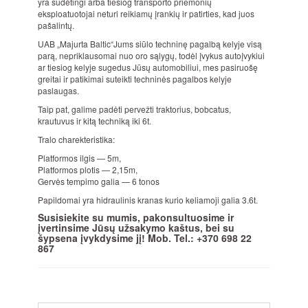
yra sudėtingi arba tiesiog transporto priemonių
eksploatuotojai neturi reikiamų įrankių ir patirties, kad juos
pašalintų.
UAB „Majurta Baltic“Jums siūlo techninę pagalbą kelyje visą
parą, nepriklausomai nuo oro sąlygų, todėl įvykus autoįvykiui
ar tiesiog kelyje sugedus Jūsų automobiliui, mes pasiruošę
greitai ir patikimai suteikti techninės pagalbos kelyje
paslaugas.
Taip pat, galime padėti pervežti traktorius, bobcatus,
krautuvus ir kitą techniką iki 6t.
Tralo charekteristika:
Platformos ilgis — 5m,
Platformos plotis — 2,15m,
Gervės tempimo galia — 6 tonos
Papildomai yra hidraulinis kranas kurio keliamoji galia 3.6t.
Susisiekite su mumis, pakonsultuosime ir
įvertinsime Jūsų užsakymo kaštus, bei su
šypsena įvykdysime jį! Mob. Tel.: +370 698 22
867